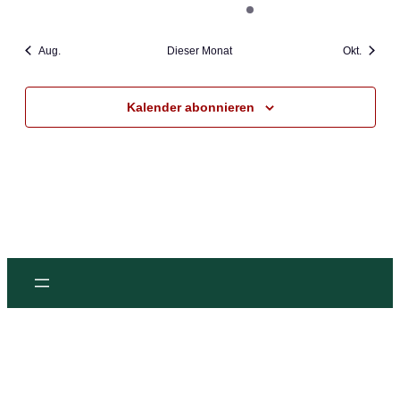
Veranstaltungen
Veranstaltungen
Veranstaltungen
Veranstaltungen
Veranstaltung
Veranstaltungen
Veransta
Aug.
Dieser Monat
Okt.
Kalender abonnieren