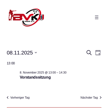
Veranstaltungen
Veranst
Ver
08.11.2025
Suche
Tag
Ans
Suche
Datum
for
13:00
Nav
wählen.
und
8.
8. November 2025 @ 13:00
–
14:30
Ansicht
Vorstandssitzung
November
Navigat
2025
Vorheriger Tag
Nächster Tag