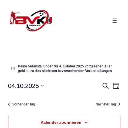
Veranstaltungen
Keine Veranstaltungen für 4. Oktober 2025 vorgesehen. Hier
for
Hinweis
geht es zu den
nächsten bevorstehenden Veranstaltungen
.
4.
Veranst
Ver
04.10.2025
Suche
Tag
Ans
Oktober
Suche
Datum
Nav
wählen.
und
2025
Vorheriger Tag
Nächster Tag
Ansicht
Navigat
Kalender abonnieren